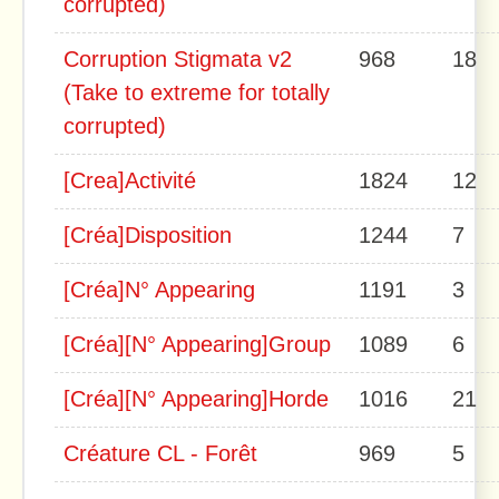
corrupted)
Corruption Stigmata v2
968
18
(Take to extreme for totally
corrupted)
[Crea]Activité
1824
12
[Créa]Disposition
1244
7
[Créa]N° Appearing
1191
3
[Créa][N° Appearing]Group
1089
6
[Créa][N° Appearing]Horde
1016
21
Créature CL - Forêt
969
5