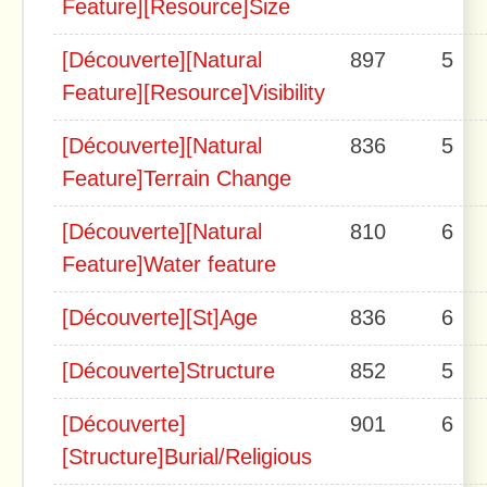
Feature][Resource]Size
[Découverte][Natural
897
5
Feature][Resource]Visibility
[Découverte][Natural
836
5
Feature]Terrain Change
[Découverte][Natural
810
6
Feature]Water feature
[Découverte][St]Age
836
6
[Découverte]Structure
852
5
[Découverte]
901
6
[Structure]Burial/Religious