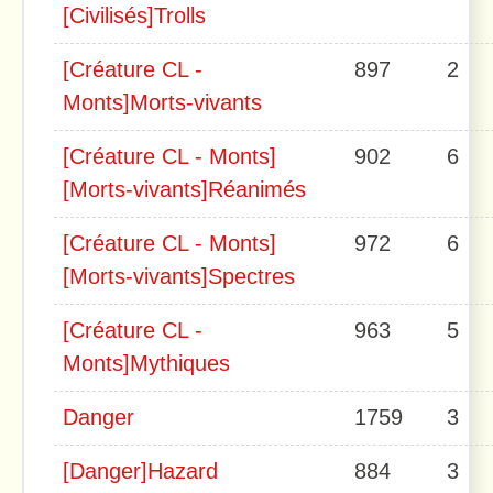
[Civilisés]Trolls
[Créature CL -
897
2
Monts]Morts-vivants
[Créature CL - Monts]
902
6
[Morts-vivants]Réanimés
[Créature CL - Monts]
972
6
[Morts-vivants]Spectres
[Créature CL -
963
5
Monts]Mythiques
Danger
1759
3
[Danger]Hazard
884
3