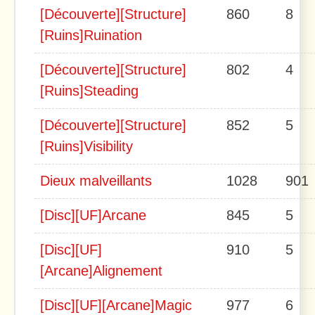
[Découverte][Structure]
860
8
[Ruins]Ruination
[Découverte][Structure]
802
4
[Ruins]Steading
[Découverte][Structure]
852
5
[Ruins]Visibility
Dieux malveillants
1028
901
[Disc][UF]Arcane
845
5
[Disc][UF]
910
5
[Arcane]Alignement
[Disc][UF][Arcane]Magic
977
6