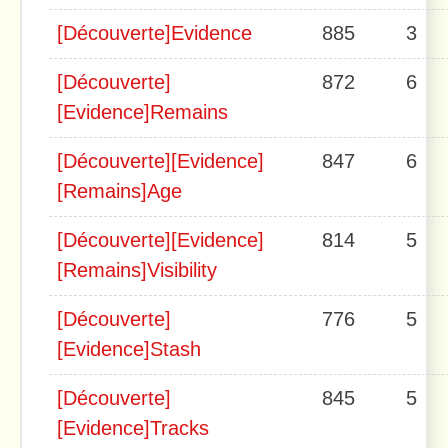
[Découverte]Evidence
885
3
[Découverte]
872
6
[Evidence]Remains
[Découverte][Evidence]
847
6
[Remains]Age
[Découverte][Evidence]
814
5
[Remains]Visibility
[Découverte]
776
5
[Evidence]Stash
[Découverte]
845
5
[Evidence]Tracks