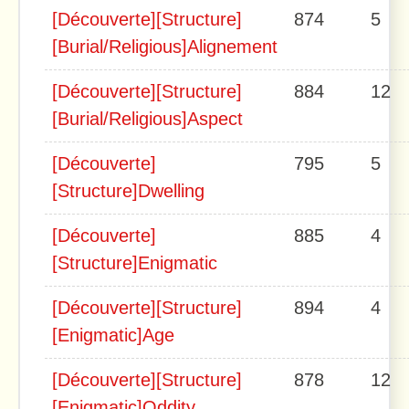
[Découverte][Structure]
874
5
[Burial/Religious]Alignement
[Découverte][Structure]
884
12
[Burial/Religious]Aspect
[Découverte]
795
5
[Structure]Dwelling
[Découverte]
885
4
[Structure]Enigmatic
[Découverte][Structure]
894
4
[Enigmatic]Age
[Découverte][Structure]
878
12
[Enigmatic]Oddity