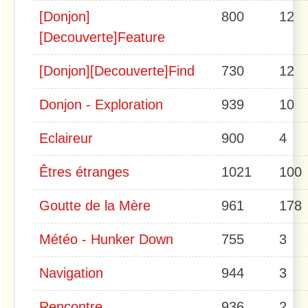
[Donjon]
800
12
[Decouverte]Feature
[Donjon][Decouverte]Find
730
12
Donjon - Exploration
939
10
Eclaireur
900
4
Êtres étranges
1021
100
Goutte de la Mère
961
178
Météo - Hunker Down
755
3
Navigation
944
3
Rencontre
936
2