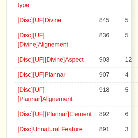
type
[Disc][UF]Divine
845
5
[Disc][UF]
836
5
[Divine]Alignement
[Disc][UF][Divine]Aspect
903
12
[Disc][UF]Plannar
907
4
[Disc][UF]
918
5
[Plannar]Alignement
[Disc][UF][Plannar]Element
892
6
[Disc]Unnatural Feature
891
3