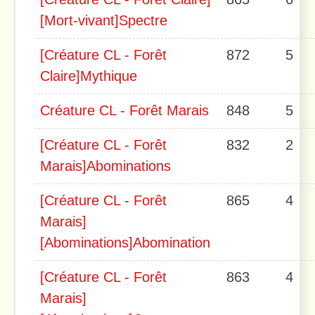
[Mort-vivant]Spectre
[Créature CL - Forêt
872
5
Claire]Mythique
Créature CL - Forêt Marais
848
5
[Créature CL - Forêt
832
2
Marais]Abominations
[Créature CL - Forêt
865
4
Marais]
[Abominations]Abomination
[Créature CL - Forêt
863
4
Marais]