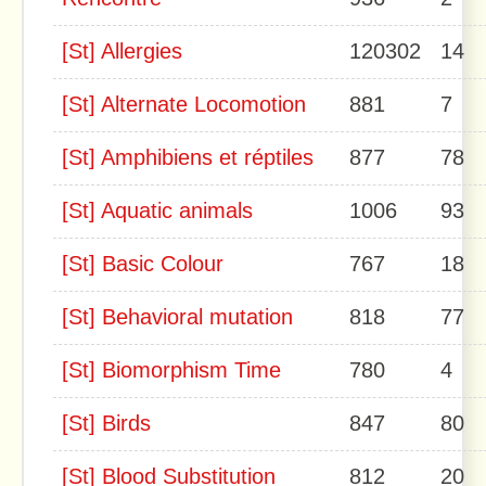
[St] Allergies
120302
14
[St] Alternate Locomotion
881
7
[St] Amphibiens et réptiles
877
78
[St] Aquatic animals
1006
93
[St] Basic Colour
767
18
[St] Behavioral mutation
818
77
[St] Biomorphism Time
780
4
[St] Birds
847
80
[St] Blood Substitution
812
20