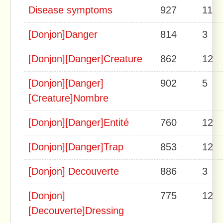
Disease symptoms
927
11
[Donjon]Danger
814
3
[Donjon][Danger]Creature
862
12
[Donjon][Danger]
902
5
[Creature]Nombre
[Donjon][Danger]Entité
760
12
[Donjon][Danger]Trap
853
12
[Donjon] Decouverte
886
3
[Donjon]
775
12
[Decouverte]Dressing