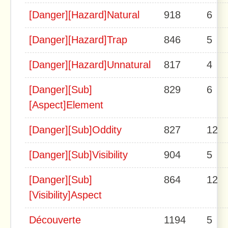
[Danger][Hazard]Natural
918
6
[Danger][Hazard]Trap
846
5
[Danger][Hazard]Unnatural
817
4
[Danger][Sub]
829
6
[Aspect]Element
[Danger][Sub]Oddity
827
12
[Danger][Sub]Visibility
904
5
[Danger][Sub]
864
12
[Visibility]Aspect
Découverte
1194
5