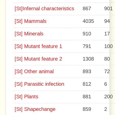
[St]Infernal characteristics
867
901
[St] Mammals
4035
94
[St] Minerals
910
17
[St] Mutant feature 1
791
100
[St] Mutant feature 2
1308
80
[St] Other animal
893
72
[St] Parasitic infection
812
6
[St] Plants
881
200
[St] Shapechange
859
2