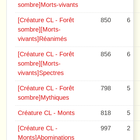
sombre]Morts-vivants
[Créature CL - Forêt
850
6
sombre][Morts-
vivants]Réanimés
[Créature CL - Forêt
856
6
sombre][Morts-
vivants]Spectres
[Créature CL - Forêt
798
5
sombre]Mythiques
Créature CL - Monts
818
5
[Créature CL -
997
2
Monts]Abominations