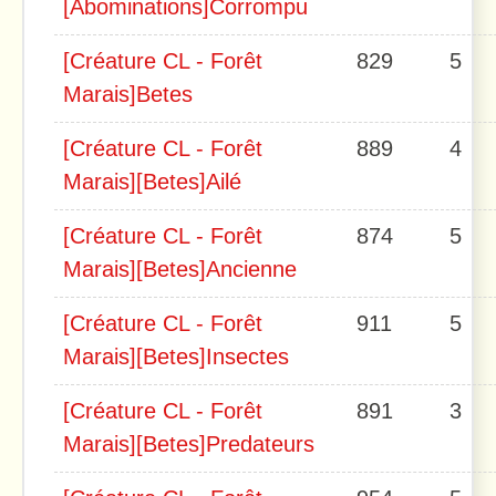
[Abominations]Corrompu
[Créature CL - Forêt
829
5
Marais]Betes
[Créature CL - Forêt
889
4
Marais][Betes]Ailé
[Créature CL - Forêt
874
5
Marais][Betes]Ancienne
[Créature CL - Forêt
911
5
Marais][Betes]Insectes
[Créature CL - Forêt
891
3
Marais][Betes]Predateurs