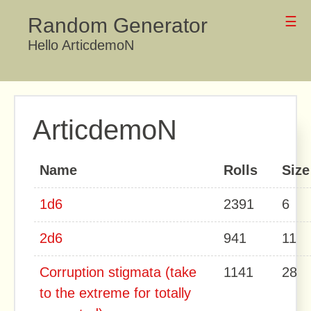
Random Generator
☰
Hello ArticdemoN
ArticdemoN
Name
Rolls
Size
1d6
2391
6
2d6
941
11
Corruption stigmata (take
1141
28
to the extreme for totally