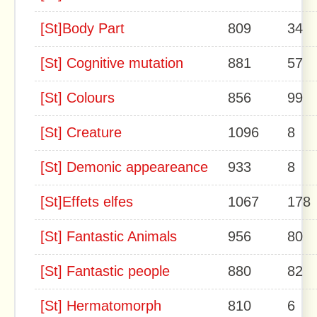
[St]Body Part
809
34
[St] Cognitive mutation
881
57
[St] Colours
856
99
[St] Creature
1096
8
[St] Demonic appeareance
933
8
[St]Effets elfes
1067
178
[St] Fantastic Animals
956
80
[St] Fantastic people
880
82
[St] Hermatomorph
810
6