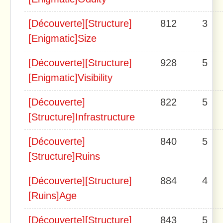
[Découverte][Structure]
812
3
[Enigmatic]Size
[Découverte][Structure]
928
5
[Enigmatic]Visibility
[Découverte]
822
5
[Structure]Infrastructure
[Découverte]
840
5
[Structure]Ruins
[Découverte][Structure]
884
4
[Ruins]Age
[Découverte][Structure]
843
5