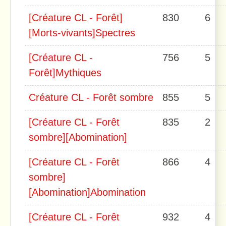
[Créature CL - Forêt]
830
6
[Morts-vivants]Spectres
[Créature CL -
756
5
Forêt]Mythiques
Créature CL - Forêt sombre
855
5
[Créature CL - Forêt
835
2
sombre][Abomination]
[Créature CL - Forêt
866
4
sombre]
[Abomination]Abomination
[Créature CL - Forêt
932
4